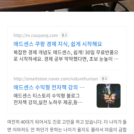
http://m.coupang.com
광고
애드센스 쿠팡 경제 지식, 쉽게 시작해요
복잡한 경제 개념도 애드센스, 쉽게! 30일 무료반품으
로 시작하세요. 경제 공부 막막했다면, 초보 눈높이 책
으로 현명한 선택을 쿠팡에서!
http://smartstore.naver.com/naturehuman
광고
애드센스 수익형 전자책 강의 월
100만원 고정 수익발생!
애드센스 티스토리 수익형 블로그
전자책 강의,실전 노하우 제공,동영
상 강의 포함 애드센스 수익을 빠르
게 얻는 방법을 전자책과 동영상으
로 초보자도 쉽게 배워요!
여전히 40대가 되어서도 진로 고민을 하고 있습니다. 더 나이가 들
면 이마저도 안 하던가 못하는 나이가 올지도 몰라서 마음이 급합