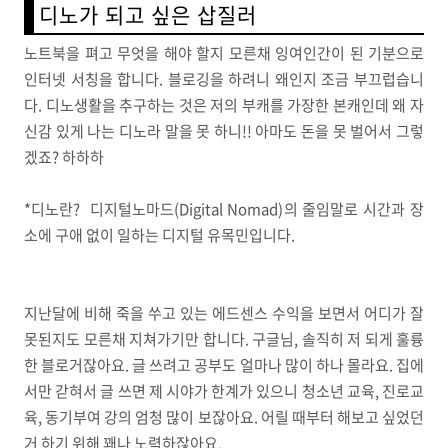
디노가 되고 싶은 삽질러
노트북을 펴고 무엇을 해야 할지 모른채 잉여인간이 된 기분으로
인터넷 서칭을 합니다. 블로깅을 하려니 왜인지 조금 부끄럽습니
다. 디노생활을 추구하는 것은 저의 부캐를 가장한 본캐인데 왜 자
신감 있게 나는 디노라 말을 못 하니!! 아마도 돈을 못 벌어서 그렇
겠죠? 하하하
*디노란? 디지털노마드(Digital Nomad)의 줄임말로 시간과 장
소에 구애 없이 일하는 디지털 유목민입니다.
지난달에 비해 죽을 쑤고 있는 에드센스 수익을 보면서 어디가 잘
못된지도 모른채 지쳐가기만 합니다. 구글님, 솔직히 저 되게 훌륭
한 블로거잖아요. 글 쓰려고 공부도 얼마나 많이 하나 몰라요. 집에
서만 갇혀서 글 쓰면 제 시야가 한계가 있으니 청소년 교육, 진로교
육, 동기부여 강의 엄청 많이 보잖아요. 어릴 때부터 해보고 싶었던
거 하기 위해 꽤나 노력하잖아요.