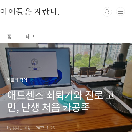
본문 바로가기
아이들은 자란다.
홈
태그
진로와 직업
애드센스 쇠퇴기와 진로 고
민, 난생 처음 카공족
by 빛나는 세상
2023. 4. 26.