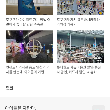
후쿠오카 마린월드 가는 방법 어
후쿠오카 가챠 요도바시카메라
린이가 좋아할 만한 수족관
가챠샵 개봉기
인천도시역사관 송도 인천의 역
롯데월드 자유이용권 할인(통신
사를 한눈에, 아이들과 가면 좋
사 할인, 카드사 할인, 제휴카드
은 곳
할인)
댓글
아이들은 자란다.