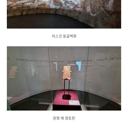
라스코 동굴벽화
원형 배 점토판