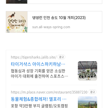
댕댕런 인천 송도 10월 개최(2023)
sun.all-ways-spring.com
https://tigersharks.jalib.site/
광고
타이거샥스 아이스하키하남지
점 80만원 장비지원, 무료체험
협동심과 성장 기회를 얻은 소심한
아이가 대회에 출전하여 스포츠스타
로 성장합니다. 국민체육진흥공단 2
급 전문스포츠지도사 자격증을 보유
한 강사가 지도합니다.
https://m.place.naver.com/restaurant/35887230
광고
동물체험&종합레저! 엘포리 승
마체험/레일썰매/수영이함께
포항 약3만평 부지 글램핑/오토캠핑