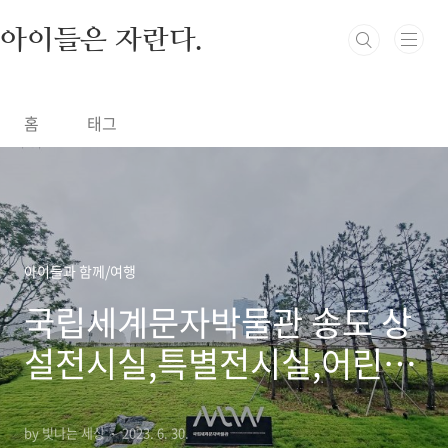
본문 바로가기
아이들은 자란다.
홈
태그
아이들과 함께/여행
국립세계문자박물관 송도 상
설전시실,특별전시실,어린이
체험관
by 빛나는 세상
2023. 6. 30.