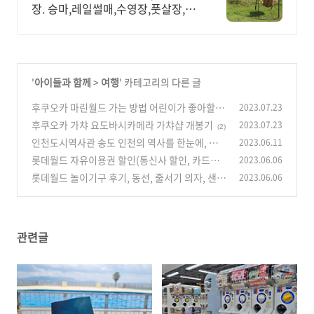
장. 승마,레일썰매,수영장,풋살장,말
먹이주기 등
'
아이들과 함께
>
여행
' 카테고리의 다른 글
후쿠오카 마린월드 가는 방법 어린이가 좋아할 만
2023.07.23
한 수족관
후쿠오카 가챠 요도바시카메라 가챠샵 개봉기
2023.07.23
(1)
(2)
인천도시역사관 송도 인천의 역사를 한눈에, 아
2023.06.11
이들과 가면 좋은 곳
롯데월드 자유이용권 할인(통신사 할인, 카드사
2023.06.06
(0)
할인, 제휴카드 할인)
롯데월드 놀이기구 후기, 동선, 줄서기 의자, 샌드
2023.06.06
(0)
위치 연휴 방문
(0)
관련글