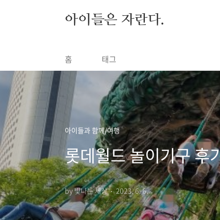
본문 바로가기
아이들은 자란다.
홈
태그
아이들과 함께/여행
롯데월드 놀이기구 후기,
by 빛나는 세상
2023. 6. 6.