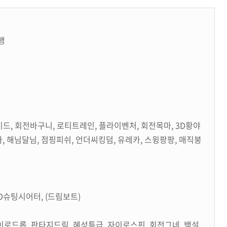
행
이드, 회전바구니, 로티트레인, 플라이벤처, 회전목마, 3D황야
, 해님달님, 점핑피쉬, 언더씨킹덤, 유레카, 스윙팡팡, 매직붕
4D슈팅시어터, (드림보트)
이로드롭, 판타지드림, 혜성특급, 자이로스핀, 회전그네, 백설