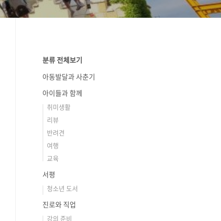
분류 전체보기
아동발달과 사춘기
아이들과 함께
취미생활
리뷰
반려견
여행
교육
서평
청소년 도서
진로와 직업
강의 준비