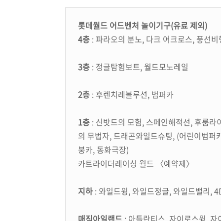
롯데월드 어드벤처 놀이기구(유료 제외)
4층
: 파라오의 분노, 다크 어크로스, 풍선비
3층
: 정글탐험보트, 월드모노레일
2층
: 후렌치레볼루션, 범퍼카
1층
: 신밧드의 모험, 스페인해적선, 후룸라
의 무법자, 드래곤와일드슈팅, (어린이범퍼카
붕카, 동화극장)
카트라이더레이싱 월드 〈예약제〉
지하
: 와일드윙, 와일드정글, 와일드밸리, 
매직아일랜드
: 아틀란티스, 자이로스윙, 자