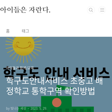
본문 바로가기
아이들은 자란다.
홈
태그
아이들과 함께/교육
학구도안내서비스 초중고 배
정학교 통학구역 확인방법
by 빛나는 세상
2023. 5. 29.