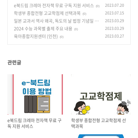
e북드림 크레마 전자책 무료 구독 지원 서비스
2023.07.20
(0)
학생부 종합전형 고교학점제 선택과목
2023.07.15
(0)
일본 교과서 역사 왜곡, 독도의 날 법정 기념일 법
2023.03.29
안 발의
2024 수능 과목별 출제 주요 내용
2023.03.29
(0)
(0)
육아종합지원센터 (인천)
2023.03.27
(0)
관련글
e북드림 크레마 전자책 무료 구
학생부 종합전형 고교학점제 선
독 지원 서비스
택과목