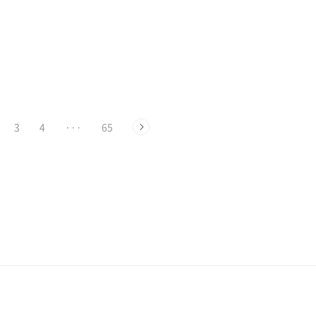
3
4
···
65