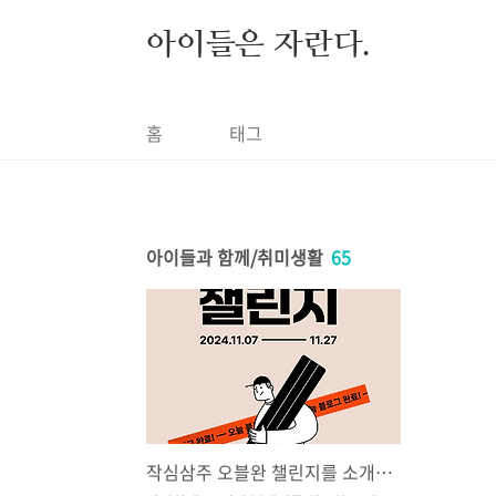
본문 바로가기
아이들은 자란다.
홈
태그
아이들과 함께/취미생활
65
작심삼주 오블완 챌린지를 소개합니다. 출전대기중!