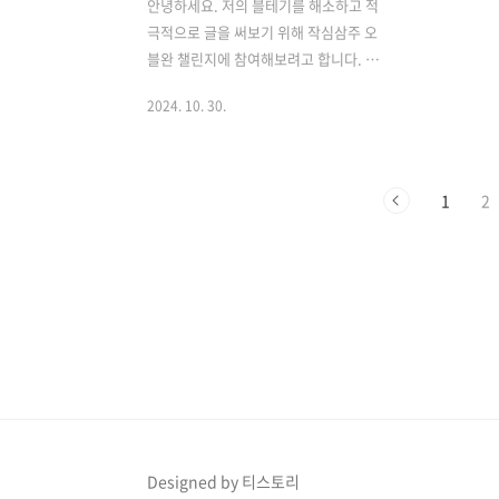
안녕하세요. 저의 블테기를 해소하고 적
극적으로 글을 써보기 위해 작심삼주 오
블완 챌린지에 참여해보려고 합니다. 이
챌린지는 티스토리에서 하는 챌린지로, 3
2024. 10. 30.
주동안 꾸준하게 하루도 빼놓지 않고 1일
1포스팅을 하는 챌린지랍니다. 우리 매일
운동하고 나면 '오운완'태그 날리듯, 블로
그에 포스팅을 완료하면 '오블완' 이 되는
1
2
거지요. 오블완 챌린지란?오블완 챌린지
에 대해 자세한 설명을 티스토리 측에서
해놓았어요. 작심삼주 오블완 챌린지오늘
블로그 완료! 21일 동안 매일 블로그에 글
쓰고 글력을 키워보세
요.www.tistory.com오블완 챌린지는
11월 7일 목요일 부터 시작합니다. 3주간
이어지며 종료일은 11월 27일이에요. 카
테고리중에 챌린지 카테고리가 있으니 그
것을 활용하여 포스팅을 해주시면 돼
Designed by 티스토리
요. ..